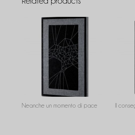
Related products
Neanche un momento di pace
Il conse