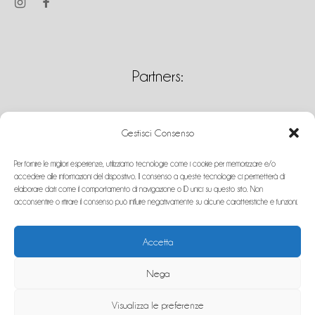
Partners:
Gestisci Consenso
Per fornire le migliori esperienze, utilizziamo tecnologie come i cookie per memorizzare e/o
accedere alle informazioni del dispositivo. Il consenso a queste tecnologie ci permetterà di
elaborare dati come il comportamento di navigazione o ID unici su questo sito. Non
acconsentire o ritirare il consenso può influire negativamente su alcune caratteristiche e funzioni.
Su
Accetta
Nega
Ⓒ Andrea Milia P. iva: 03558210922
Visualizza le preferenze